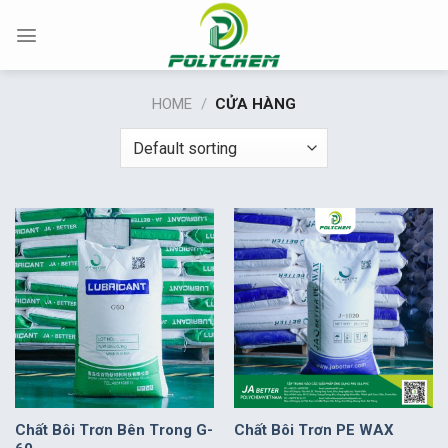
Chuyển
đến
nội
dung
HOME
/
CỬA HÀNG
Chất Bôi Trơn Bên Trong G-
Chất Bôi Trơn PE WAX