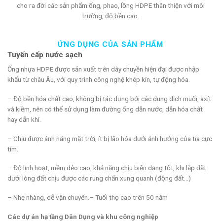
cho ra đời các sản phẩm ống, phao, lồng HDPE thân thiện với môi
trường, độ bền cao.
ỨNG DỤNG CỦA SẢN PHẨM
Tuyến cấp nước sạch
Ống nhựa HDPE được sản xuất trên dây chuyền hiện đại được nhập
khẩu từ châu Âu, với quy trình công nghệ khép kín, tự động hóa.
– Độ bền hóa chất cao, không bị tác dụng bởi các dung dịch muối, axít
và kiềm, nên có thể sử dụng làm đường ống dẫn nước, dẫn hóa chất
hay dẫn khí.
– Chịu được ánh nắng mặt trời, ít bị lão hóa dưới ảnh hưởng của tia cực
tím.
– Độ linh hoạt, mềm dẻo cao, khả năng chịu biến dạng tốt, khi lắp đặt
dưới lòng đất chịu được các rung chấn xung quanh (động đất…)
– Nhẹ nhàng, dễ vận chuyển.– Tuổi thọ cao trên 50 năm
Các dự án hạ tầng Dân Dụng và khu công nghiệp