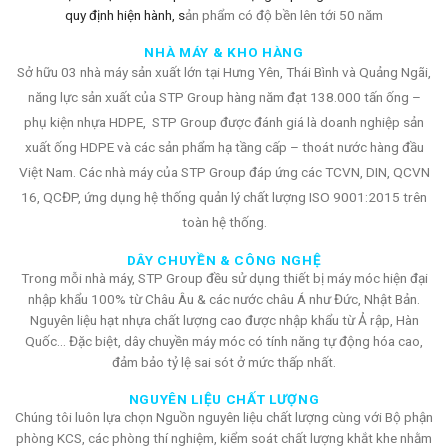
quy định hiện hành, s
ản phẩm có độ bền lên tới 50 năm
NHÀ MÁY & KHO HÀNG
Sở hữu 03 nhà máy sản xuất lớn tại Hưng Yên, Thái Bình và Quảng Ngãi,
năng lực sản xuất của STP Group hàng năm đạt 138.000 tấn ống –
phụ kiện nhựa HDPE, STP Group được đánh giá là doanh nghiệp sản
xuất ống HDPE và các sản phẩm hạ tầng cấp – thoát nước hàng đầu
Việt Nam.
Các nhà máy của STP Group đáp ứng các TCVN, DIN, QCVN
16, QCĐP, ứng dụng hệ thống quản lý chất lượng ISO 9001:2015 trên
toàn hệ thống.
DÂY CHUYỀN & CÔNG NGHỆ
Trong mỗi nhà máy, STP Group đều sử dụng thiết bị máy móc hiện đại
nhập khẩu 100% từ Châu Âu & các nước châu Á như Đức, Nhật Bản.
Nguyên liệu hạt nhựa chất lượng cao được nhập khẩu từ Ả rập, Hàn
Quốc… Đặc biệt, dây chuyền máy móc có tính năng tự động hóa cao,
đảm bảo tỷ lệ sai sót ở mức thấp nhất.
NGUYÊN LIỆU CHẤT LƯỢNG
Chúng tôi luôn lựa chọn Nguồn nguyên liệu chất lượng cùng với Bộ phận
phòng KCS, các phòng thí nghiệm, kiểm soát chất lượng khắt khe nhằm