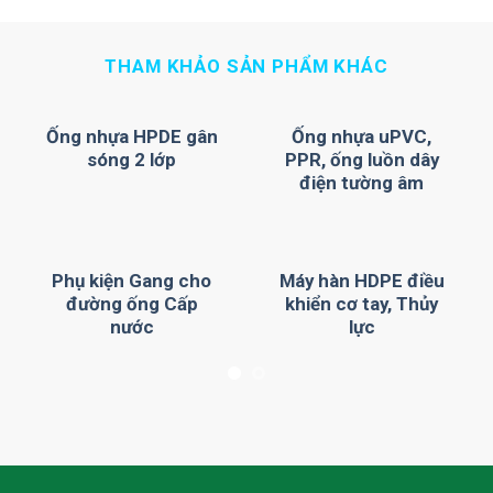
THAM KHẢO SẢN PHẨM KHÁC
gân
Ống nhựa HPDE gân
Ống nhựa uPVC,
sóng 2 lớp
PPR, ống luồn dây
điện tường âm
ho
Phụ kiện Gang cho
Máy hàn HDPE điều
p
đường ống Cấp
khiển cơ tay, Thủy
nước
lực