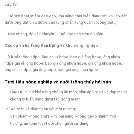
cực tím.
– Độ linh hoạt, mềm dẻo cao, khả năng chịu biến dạng tốt, khi lắp đặt
dưới lòng đất chịu được các rung chấn xung quanh (động đất…)
– Nhẹ nhàng, dễ vận chuyển.– Tuổi thọ cao trên 50 năm
Các dự án hạ tầng Dân Dụng và khu công nghiệp
Từ khóa:
ống hdpe, ống nhựa hdpe, báo giá ống hdpe, ống nhựa
hdpe giá rẻ, ong hdpe, báo giá ống nhựa hdpe, giá ống nhựa hdpe,
ong nhua hdpe, giá ống hdpe, bao gia ong nhua hpde
Tưới tiêu nông nghiệp và nuôi trồng thủy hải sản
Ống HDPE có khả năng chống ăn mòn, chịu áp lực và va đập mạnh,
không bị biến dạng dưới tác động mạnh.
An toàn và thân thiện với môi trường:
Sản phẩm không chứa kim loại nặng, không gây ô nhiễm môi
trường, an toàn tuyệt đối cho người sử dụng.