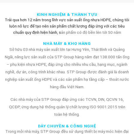
KINH NGHIỆM & THÀNH TỰU
Trải qua hơn 12 năm trong lĩnh vực sản xuất ống nhựa HDPE, chúng tôi
luôn nỗ lực để tạo nên sản phẩm chất lượng đáp ứng với các tiêu
chuẩn quy định hiện hành, s
ản phẩm có độ bền lên tới 50 năm
NHÀ MÁY & KHO HÀNG
Sở hữu 03 nhà máy sản xuất lớn tại Hưng Yên, Thái Bình và Quảng
Ngãi, năng lực sản xuất của STP Group hàng năm đạt 138.000 tấn ống
– phụ kiện nhựa HDPE, đáp ứng cho nhiều nhu cầu, hạng mục, ngành
nghề, dự án, công trình khác nhau. STP Group được đánh giá là doanh
nghiệp sản xuất ống HDPE và các sản phẩm hạ tầng cấp – thoát nước
hàng đầu Việt Nam.
Các nhà máy của STP Group đáp ứng các TCVN, DIN, QCVN 16,
QCĐP, ứng dụng hệ thống quản lý chất lượng ISO 9001:2015 trên
toàn hệ thống.
DÂY CHUYỀN & CÔNG NGHỆ
Trong mỗi nhà máy, STP Group đều sử dụng thiết bị máy móc hiện đại