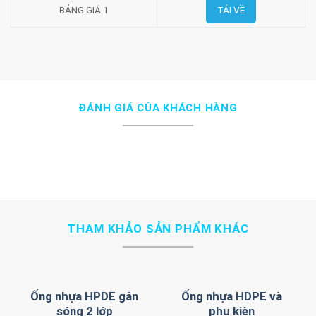
BẢNG GIÁ 1
TẢI VỀ
ĐÁNH GIÁ CỦA KHÁCH HÀNG
THAM KHẢO SẢN PHẨM KHÁC
ân
Ống nhựa HPDE gân
Ống nhựa HDPE và
sóng 2 lớp
phụ kiện