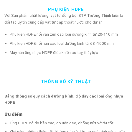
PHỤ KIỆN HDPE
Với Sản phẩm chất lượng, vật tư đồng bộ, STP Trường Thịnh luôn là
đối tác uy tín cung cấp vật tư cấp thoát nước cho dự án
Phụ kiện HDPE nối vặn zen các loại đường kính từ 20-110 mm
Phụ kiện HDPE nối hàn các loại đường kính từ 63 -1000 mm
Máy hàn ống nhựa HDPE điều khiển cơ tay, thủy lực
THÔNG SỐ KỸ THUẬT
Bảng thông số quy cách đường kính, độ dày các loại ống nhựa
HDPE
Ưu điểm
Ống HDPE có độ bền cao, đọ uốn deo, chống nứt vỡ rât tốt
Khả năng chông thấm tốt, không gây rò rỉ trong quá trình cấp nước