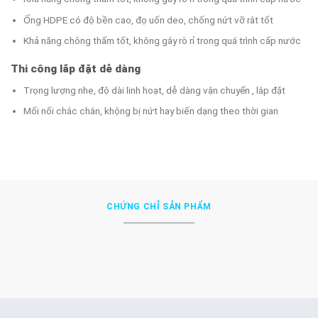
Ống HDPE có độ bền cao, đọ uốn deo, chống nứt vỡ rât tốt
Khả năng chông thấm tốt, không gây rò rỉ trong quá trình cấp nước
Thi công lắp đặt dễ dàng
Trọng lượng nhẹ, độ dài linh hoạt, dễ dàng vận chuyển , lắp đặt
Mối nối chắc chắn, khộng bị nứt hay biến dạng theo thời gian
CHỨNG CHỈ SẢN PHẨM