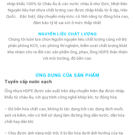
nhập khẩu 100% từ Châu Âu & các nước châu Á như Đức, Nhật Bản.
Nguyên liệu hạt nhựa chất lượng cao được nhập khẩu từ Ả rập, Hàn
Quốc… Đặc biệt, dây chuyền máy móc có tính năng tự động hóa cao,
đảm bảo tỷ lệ sai sót ở mức thấp nhất.
NGUYÊN LIỆU CHẤT LƯỢNG
Chúng tôi luôn lựa chọn Nguồn nguyên liệu chất lượng cùng với Bộ
phận phòng KCS, các phòng thí nghiệm, kiểm soát chất lượng khắt
khe nhằm cho ra đời các sản phẩm ống, phao, lồng HDPE thân thiện
với môi trường, độ bền cao.
ỨNG DỤNG CỦA SẢN PHẨM
Tuyến cấp nước sạch
Ống nhựa HDPE được sản xuất trên dây chuyền hiện đại được nhập
khẩu từ châu Âu, với quy trình công nghệ khép kín, tự động hóa.
– Độ bền hóa chất cao, không bị tác dụng bởi các dung dịch muối,
axít và kiềm, nên có thể sử dụng làm đường ống dẫn nước, dẫn hóa
chất hay dẫn khí.
– Chịu được ánh nắng mặt trời, ít bị lão hóa dưới ảnh hưởng của tia