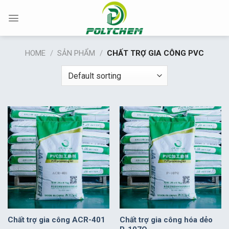
Chuyển
đến
nội
dung
HOME
/
SẢN PHẨM
/
CHẤT TRỢ GIA CÔNG PVC
Chất trợ gia công ACR-401
Chất trợ gia công hóa dẻo