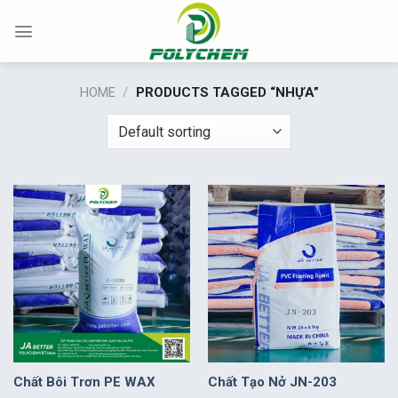
Chuyển
đến
nội
dung
HOME
/
PRODUCTS TAGGED “NHỰA”
Chất Bôi Trơn PE WAX
Chất Tạo Nở JN-203