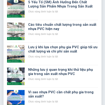
của
5 Yếu Tố (5M) Ảnh Hưởng Đến Chất
chiến
Lượng Sản Phẩm Nhựa Trong Sản Xuất
tranh
thương
ở
Chức năng bình luận bị tắt
mại
5
đến
Yếu
thị
Tố
Các tiêu chuẩn chất lượng trong sản xuất
trường
(5M)
nhựa PVC hiện nay
nhựa
Ảnh
Hưởng
ở
Chức năng bình luận bị tắt
Đến
Các
Chất
tiêu
Lượng
chuẩn
Lưu ý khi lựa chọn phụ gia PVC giúp tối ưu
Sản
chất
chất lượng và chi phí sản xuất
Phẩm
lượng
Nhựa
trong
ở
Chức năng bình luận bị tắt
Trong
sản
Lưu
Sản
xuất
ý
Xuất
nhựa
khi
Những lưu ý quan trọng khi thử liệu phụ
PVC
lựa
gia trong sản xuất nhựa PVC
hiện
chọn
nay
phụ
ở
Chức năng bình luận bị tắt
gia
Những
PVC
lưu
giúp
ý
Vì sao nhựa PVC cần chất phụ gia trong
tối
quan
sản xuất?
ưu
trọng
chất
khi
ở
Chức năng bình luận bị tắt