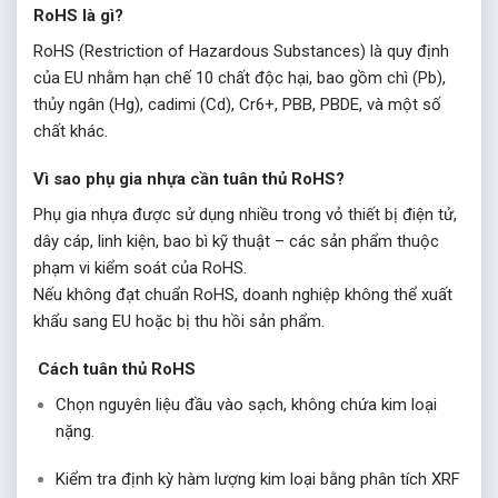
RoHS là gì?
RoHS (Restriction of Hazardous Substances) là quy định
của EU nhằm hạn chế 10 chất độc hại, bao gồm chì (Pb),
thủy ngân (Hg), cadimi (Cd), Cr6+, PBB, PBDE, và một số
chất khác.
Vì sao phụ gia nhựa cần tuân thủ RoHS?
Phụ gia nhựa được sử dụng nhiều trong vỏ thiết bị điện tử,
dây cáp, linh kiện, bao bì kỹ thuật – các sản phẩm thuộc
phạm vi kiểm soát của RoHS.
Nếu không đạt chuẩn RoHS, doanh nghiệp không thể xuất
khẩu sang EU hoặc bị thu hồi sản phẩm.
Cách tuân thủ RoHS
Chọn nguyên liệu đầu vào sạch, không chứa kim loại
nặng.
Kiểm tra định kỳ hàm lượng kim loại bằng phân tích XRF