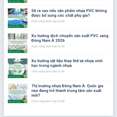
lượng
thử
Vì
và
liệu
sao
chi
phụ
nhựa
Sẽ ra sao nếu sản phẩm nhựa PVC không
phí
gia
PVC
được bổ sung các chất phụ gia?
sản
trong
cần
xuất
sản
chất
ở
Chức năng bình luận bị tắt
xuất
phụ
Sẽ
nhựa
gia
ra
PVC
trong
sao
Xu hướng dịch chuyển sản xuất PVC sang
sản
nếu
Đông Nam Á 2026
xuất?
sản
phẩm
ở
Chức năng bình luận bị tắt
nhựa
Xu
PVC
hướng
không
dịch
Xu hướng vật liệu thay thế và nhựa sinh
được
chuyển
học trong ngành nhựa
bổ
sản
sung
xuất
ở
Chức năng bình luận bị tắt
các
PVC
Xu
chất
sang
hướng
phụ
Đông
vật
Thị trường nhựa Đông Nam Á: Quốc gia
gia?
Nam
liệu
nào đang trở thành trung tâm sản xuất
Á
thay
mới?
2026
thế
và
ở
Chức năng bình luận bị tắt
nhựa
Thị
sinh
trường
học
nhựa