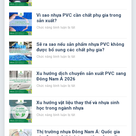
gia
Những
PVC
lưu
giúp
ý
Vì sao nhựa PVC cần chất phụ gia trong
tối
quan
sản xuất?
ưu
trọng
chất
khi
ở
Chức năng bình luận bị tắt
lượng
thử
Vì
và
liệu
sao
chi
phụ
nhựa
Sẽ ra sao nếu sản phẩm nhựa PVC không
phí
gia
PVC
được bổ sung các chất phụ gia?
sản
trong
cần
xuất
sản
chất
ở
Chức năng bình luận bị tắt
xuất
phụ
Sẽ
nhựa
gia
ra
PVC
trong
sao
Xu hướng dịch chuyển sản xuất PVC sang
sản
nếu
Đông Nam Á 2026
xuất?
sản
phẩm
ở
Chức năng bình luận bị tắt
nhựa
Xu
PVC
hướng
không
dịch
Xu hướng vật liệu thay thế và nhựa sinh
được
chuyển
học trong ngành nhựa
bổ
sản
sung
xuất
ở
Chức năng bình luận bị tắt
các
PVC
Xu
chất
sang
hướng
phụ
Đông
vật
Thị trường nhựa Đông Nam Á: Quốc gia
gia?
Nam
liệu