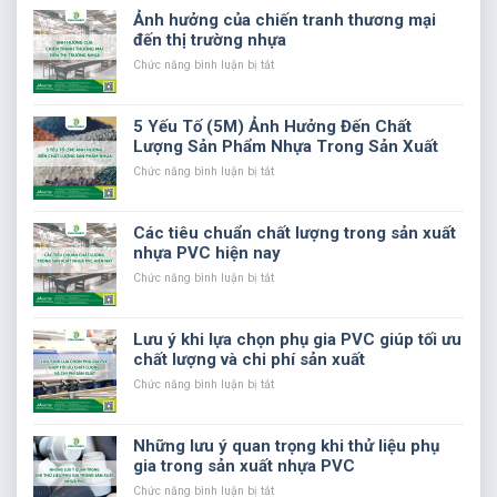
Ảnh hưởng của chiến tranh thương mại
đến thị trường nhựa
ở
Chức năng bình luận bị tắt
Ảnh
hưởng
của
5 Yếu Tố (5M) Ảnh Hưởng Đến Chất
chiến
Lượng Sản Phẩm Nhựa Trong Sản Xuất
tranh
thương
ở
Chức năng bình luận bị tắt
mại
5
đến
Yếu
thị
Tố
Các tiêu chuẩn chất lượng trong sản xuất
trường
(5M)
nhựa PVC hiện nay
nhựa
Ảnh
Hưởng
ở
Chức năng bình luận bị tắt
Đến
Các
Chất
tiêu
Lượng
chuẩn
Lưu ý khi lựa chọn phụ gia PVC giúp tối ưu
Sản
chất
chất lượng và chi phí sản xuất
Phẩm
lượng
Nhựa
trong
ở
Chức năng bình luận bị tắt
Trong
sản
Lưu
Sản
xuất
ý
Xuất
nhựa
khi
Những lưu ý quan trọng khi thử liệu phụ
PVC
lựa
gia trong sản xuất nhựa PVC
hiện
chọn
nay
phụ
ở
Chức năng bình luận bị tắt