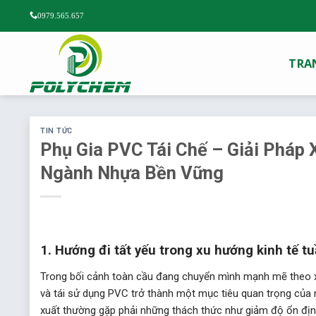
Chuyển
0979.565.657
đến
nội
dung
TRA
TIN TỨC
Phụ Gia PVC Tái Chế – Giải Pháp
Ngành Nhựa Bền Vững
1. Hướng đi tất yếu trong xu hướng kinh tế t
Trong bối cảnh toàn cầu đang chuyển mình mạnh mẽ theo xu 
và tái sử dụng PVC trở thành một mục tiêu quan trọng của n
xuất thường gặp phải những thách thức như giảm độ ổn định