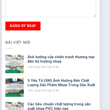
BÀI VIẾT MỚI
Ảnh hưởng của chiến tranh thương mại
đến thị trường nhựa
ở
Chức năng bình luận bị tắt
Ảnh
hưởng
của
5 Yếu Tố (5M) Ảnh Hưởng Đến Chất
chiến
Lượng Sản Phẩm Nhựa Trong Sản Xuất
tranh
thương
ở
Chức năng bình luận bị tắt
mại
5
đến
Yếu
thị
Tố
Các tiêu chuẩn chất lượng trong sản
trường
(5M)
xuất nhựa PVC hiện nay
nhựa
Ảnh