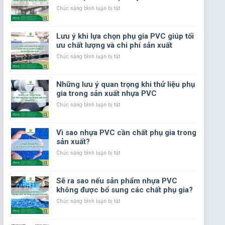
Hưởng
ở
Chức năng bình luận bị tắt
Đến
Các
Chất
tiêu
Lượng
chuẩn
Lưu ý khi lựa chọn phụ gia PVC giúp tối
Sản
chất
ưu chất lượng và chi phí sản xuất
Phẩm
lượng
Nhựa
trong
ở
Chức năng bình luận bị tắt
Trong
sản
Lưu
Sản
xuất
ý
Xuất
nhựa
khi
Những lưu ý quan trọng khi thử liệu phụ
PVC
lựa
gia trong sản xuất nhựa PVC
hiện
chọn
nay
phụ
ở
Chức năng bình luận bị tắt
gia
Những
PVC
lưu
giúp
ý
Vì sao nhựa PVC cần chất phụ gia trong
tối
quan
sản xuất?
ưu
trọng
chất
khi
ở
Chức năng bình luận bị tắt
lượng
thử
Vì
và
liệu
sao
chi
phụ
nhựa
Sẽ ra sao nếu sản phẩm nhựa PVC
phí
gia
PVC
không được bổ sung các chất phụ gia?
sản
trong
cần
xuất
sản
chất
ở
Chức năng bình luận bị tắt
xuất
phụ
Sẽ
nhựa
gia
ra
PVC
trong
sao