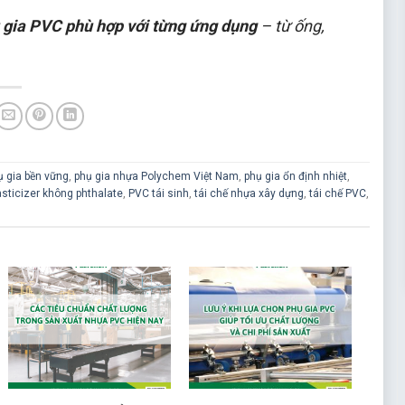
 gia PVC phù hợp với từng ứng dụng
– từ ống,
ụ gia bền vững
,
phụ gia nhựa Polychem Việt Nam
,
phụ gia ổn định nhiệt
,
asticizer không phthalate
,
PVC tái sinh
,
tái chế nhựa xây dựng
,
tái chế PVC
,