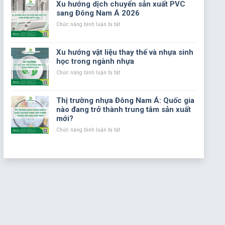
Xu hướng dịch chuyển sản xuất PVC
sản
nếu
sang Đông Nam Á 2026
xuất?
sản
phẩm
ở
Chức năng bình luận bị tắt
nhựa
Xu
PVC
hướng
không
dịch
Xu hướng vật liệu thay thế và nhựa sinh
được
chuyển
học trong ngành nhựa
bổ
sản
sung
xuất
ở
Chức năng bình luận bị tắt
các
PVC
Xu
chất
sang
hướng
phụ
Đông
vật
Thị trường nhựa Đông Nam Á: Quốc gia
gia?
Nam
liệu
nào đang trở thành trung tâm sản xuất
Á
thay
mới?
2026
thế
và
ở
Chức năng bình luận bị tắt
nhựa
Thị
sinh
trường
học
nhựa
trong
Đông
ngành
Nam
nhựa
Á:
Quốc
gia
nào
đang
trở