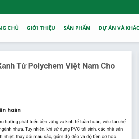
NG CHỦ
GIỚI THIỆU
SẢN PHẨM
DỰ ÁN VÀ KHÁ
 Xanh Từ Polychem Việt Nam Cho
uần hoàn
hướng phát triển bền vững và kinh tế tuần hoàn, việc tái chế
gành nhựa. Tuy nhiên, khi sử dụng PVC tái sinh, các nhà sản
 nhiệt, thay đổi màu sắc, giảm độ dẻo và độ bền cơ học.