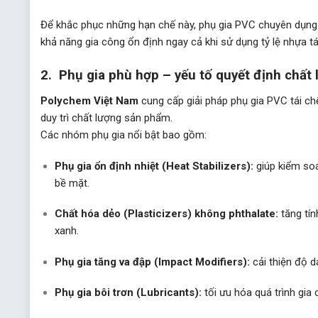
Để khắc phục những hạn chế này, phụ gia PVC chuyên dụng 
khả năng gia công ổn định ngay cả khi sử dụng tỷ lệ nhựa t
2. Phụ gia phù hợp – yếu tố quyết định chất 
Polychem Việt Nam
cung cấp giải pháp phụ gia PVC tái chế
duy trì chất lượng sản phẩm.
Các nhóm phụ gia nổi bật bao gồm:
Phụ gia ổn định nhiệt (Heat Stabilizers):
giúp kiểm soá
bề mặt.
Chất hóa dẻo (Plasticizers) không phthalate:
tăng tín
xanh.
Phụ gia tăng va đập (Impact Modifiers):
cải thiện độ d
Phụ gia bôi trơn (Lubricants):
tối ưu hóa quá trình gia