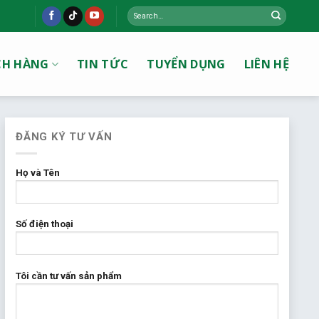
Search
for:
CH HÀNG
TIN TỨC
TUYỂN DỤNG
LIÊN HỆ
ĐĂNG KÝ TƯ VẤN
Họ và Tên
Số điện thoại
Tôi cần tư vấn sản phẩm