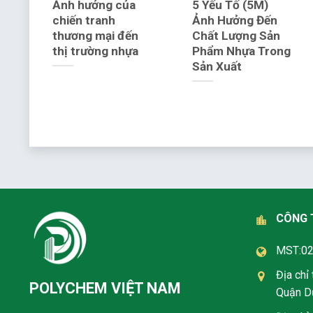
C
Ảnh hưởng của
5 Yếu Tố (5M)
a
chiến tranh
Ảnh Hưởng Đến
thương mại đến
Chất Lượng Sản
thị trường nhựa
Phẩm Nhựa Trong
Sản Xuất
CÔNG 
MST:0
Địa chỉ
POLYCHEM VIỆT NAM
Quận Dư