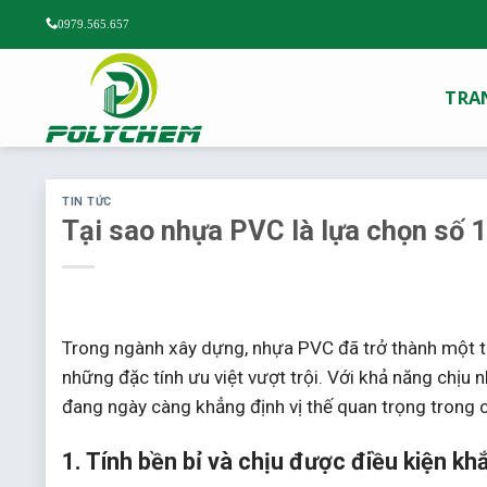
Chuyển
0979.565.657
đến
nội
dung
TRA
TIN TỨC
Tại sao nhựa PVC là lựa chọn số 
Trong ngành xây dựng, nhựa PVC đã trở thành một t
những đặc tính ưu việt vượt trội. Với khả năng chịu n
đang ngày càng khẳng định vị thế quan trọng trong 
1. Tính bền bỉ và chịu được điều kiện kh