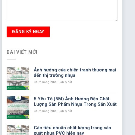
BÀI VIẾT MỚI
Ảnh hưởng của chiến tranh thương mại
đến thị trường nhựa
ở
Chức năng bình luận bị tắt
Ảnh
hưởng
của
5 Yếu Tố (5M) Ảnh Hưởng Đến Chất
chiến
Lượng Sản Phẩm Nhựa Trong Sản Xuất
tranh
thương
ở
Chức năng bình luận bị tắt
mại
5
đến
Yếu
thị
Tố
Các tiêu chuẩn chất lượng trong sản
trường
(5M)
xuất nhựa PVC hiện nay
nhựa
Ảnh