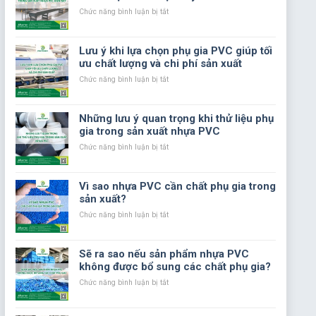
Hưởng
ở
Chức năng bình luận bị tắt
Đến
Các
Chất
tiêu
Lượng
chuẩn
Lưu ý khi lựa chọn phụ gia PVC giúp tối
Sản
chất
ưu chất lượng và chi phí sản xuất
Phẩm
lượng
Nhựa
trong
ở
Chức năng bình luận bị tắt
Trong
sản
Lưu
Sản
xuất
ý
Xuất
nhựa
khi
Những lưu ý quan trọng khi thử liệu phụ
PVC
lựa
gia trong sản xuất nhựa PVC
hiện
chọn
nay
phụ
ở
Chức năng bình luận bị tắt
gia
Những
PVC
lưu
giúp
ý
Vì sao nhựa PVC cần chất phụ gia trong
tối
quan
sản xuất?
ưu
trọng
chất
khi
ở
Chức năng bình luận bị tắt
lượng
thử
Vì
và
liệu
sao
chi
phụ
nhựa
Sẽ ra sao nếu sản phẩm nhựa PVC
phí
gia
PVC
không được bổ sung các chất phụ gia?
sản
trong
cần
xuất
sản
chất
ở
Chức năng bình luận bị tắt
xuất
phụ
Sẽ
nhựa
gia
ra
PVC
trong
sao