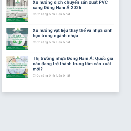
Xu hướng dịch chuyển sản xuất PVC
sản
nếu
sang Đông Nam Á 2026
xuất?
sản
phẩm
ở
Chức năng bình luận bị tắt
nhựa
Xu
PVC
hướng
không
dịch
Xu hướng vật liệu thay thế và nhựa sinh
được
chuyển
học trong ngành nhựa
bổ
sản
sung
xuất
ở
Chức năng bình luận bị tắt
các
PVC
Xu
chất
sang
hướng
phụ
Đông
vật
Thị trường nhựa Đông Nam Á: Quốc gia
gia?
Nam
liệu
nào đang trở thành trung tâm sản xuất
Á
thay
mới?
2026
thế
và
ở
Chức năng bình luận bị tắt
nhựa
Thị
sinh
trường
học
nhựa
trong
Đông
ngành
Nam
nhựa
Á:
Quốc
gia
nào
đang
trở