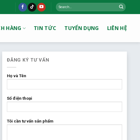
Search
for:
CH HÀNG
TIN TỨC
TUYỂN DỤNG
LIÊN HỆ
ĐĂNG KÝ TƯ VẤN
Họ và Tên
Số điện thoại
Tôi cần tư vấn sản phẩm