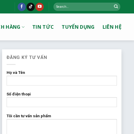
Search
for:
CH HÀNG
TIN TỨC
TUYỂN DỤNG
LIÊN HỆ
ĐĂNG KÝ TƯ VẤN
Họ và Tên
Số điện thoại
Tôi cần tư vấn sản phẩm