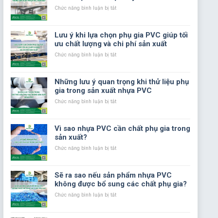
Hưởng
ở
Chức năng bình luận bị tắt
Đến
Các
Chất
tiêu
Lượng
chuẩn
Lưu ý khi lựa chọn phụ gia PVC giúp tối
Sản
chất
ưu chất lượng và chi phí sản xuất
Phẩm
lượng
Nhựa
trong
ở
Chức năng bình luận bị tắt
Trong
sản
Lưu
Sản
xuất
ý
Xuất
nhựa
khi
Những lưu ý quan trọng khi thử liệu phụ
PVC
lựa
gia trong sản xuất nhựa PVC
hiện
chọn
nay
phụ
ở
Chức năng bình luận bị tắt
gia
Những
PVC
lưu
giúp
ý
Vì sao nhựa PVC cần chất phụ gia trong
tối
quan
sản xuất?
ưu
trọng
chất
khi
ở
Chức năng bình luận bị tắt
lượng
thử
Vì
và
liệu
sao
chi
phụ
nhựa
Sẽ ra sao nếu sản phẩm nhựa PVC
phí
gia
PVC
không được bổ sung các chất phụ gia?
sản
trong
cần
xuất
sản
chất
ở
Chức năng bình luận bị tắt
xuất
phụ
Sẽ
nhựa
gia
ra
PVC
trong
sao