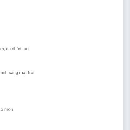
ềm, da nhân tạo
 ánh sáng mặt trời
hao mòn