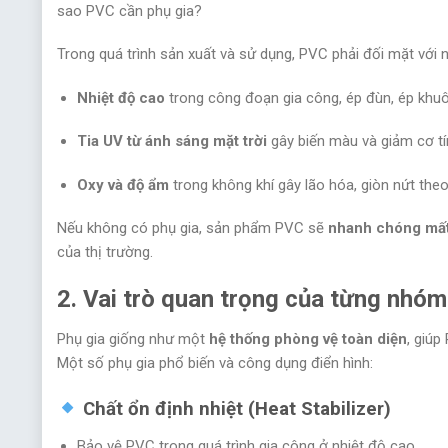
sao PVC cần phụ gia?
Trong quá trình sản xuất và sử dụng, PVC phải đối mặt với n
Nhiệt độ cao
trong công đoạn gia công, ép đùn, ép khu
Tia UV từ ánh sáng mặt trời
gây biến màu và giảm cơ tí
Oxy và độ ẩm
trong không khí gây lão hóa, giòn nứt theo
Nếu không có phụ gia, sản phẩm PVC sẽ
nhanh chóng mất 
của thị trường.
2. Vai trò quan trọng của từng nhó
Phụ gia giống như một
hệ thống phòng vệ toàn diện
, giúp
Một số phụ gia phổ biến và công dụng điển hình:
Chất ổn định nhiệt (Heat Stabilizer)
Bảo vệ PVC trong quá trình gia công ở nhiệt độ cao