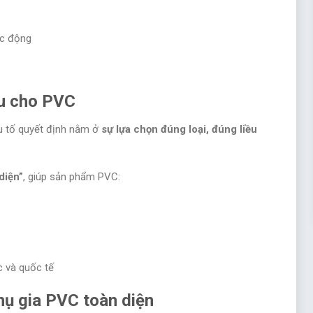
ác động
ưu cho PVC
u tố quyết định nằm ở
sự lựa chọn đúng loại, đúng liều
diện”
, giúp sản phẩm PVC:
c và quốc tế
hụ gia PVC toàn diện