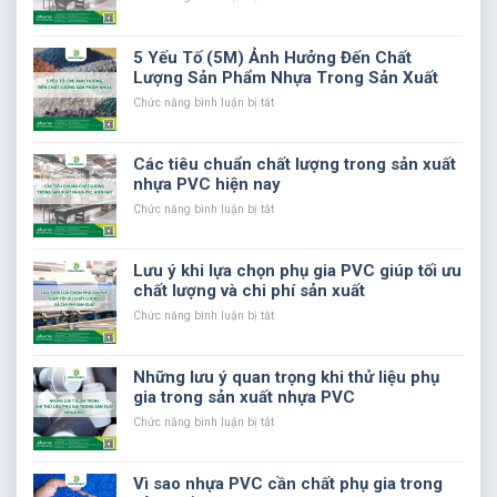
Ảnh
hưởng
của
5 Yếu Tố (5M) Ảnh Hưởng Đến Chất
chiến
Lượng Sản Phẩm Nhựa Trong Sản Xuất
tranh
thương
ở
Chức năng bình luận bị tắt
mại
5
đến
Yếu
thị
Tố
Các tiêu chuẩn chất lượng trong sản xuất
trường
(5M)
nhựa PVC hiện nay
nhựa
Ảnh
Hưởng
ở
Chức năng bình luận bị tắt
Đến
Các
Chất
tiêu
Lượng
chuẩn
Lưu ý khi lựa chọn phụ gia PVC giúp tối ưu
Sản
chất
chất lượng và chi phí sản xuất
Phẩm
lượng
Nhựa
trong
ở
Chức năng bình luận bị tắt
Trong
sản
Lưu
Sản
xuất
ý
Xuất
nhựa
khi
Những lưu ý quan trọng khi thử liệu phụ
PVC
lựa
gia trong sản xuất nhựa PVC
hiện
chọn
nay
phụ
ở
Chức năng bình luận bị tắt
gia
Những
PVC
lưu
giúp
ý
Vì sao nhựa PVC cần chất phụ gia trong
tối
quan