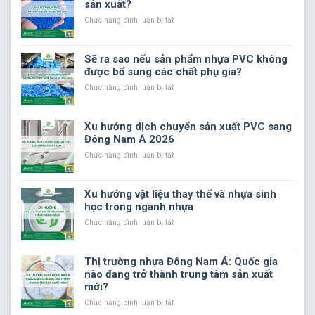
sản xuất?
ưu
trọng
chất
khi
ở
Chức năng bình luận bị tắt
lượng
thử
Vì
và
liệu
sao
chi
phụ
nhựa
Sẽ ra sao nếu sản phẩm nhựa PVC không
phí
gia
PVC
được bổ sung các chất phụ gia?
sản
trong
cần
xuất
sản
chất
ở
Chức năng bình luận bị tắt
xuất
phụ
Sẽ
nhựa
gia
ra
PVC
trong
sao
Xu hướng dịch chuyển sản xuất PVC sang
sản
nếu
Đông Nam Á 2026
xuất?
sản
phẩm
ở
Chức năng bình luận bị tắt
nhựa
Xu
PVC
hướng
không
dịch
Xu hướng vật liệu thay thế và nhựa sinh
được
chuyển
học trong ngành nhựa
bổ
sản
sung
xuất
ở
Chức năng bình luận bị tắt
các
PVC
Xu
chất
sang
hướng
phụ
Đông
vật
Thị trường nhựa Đông Nam Á: Quốc gia
gia?
Nam
liệu
nào đang trở thành trung tâm sản xuất
Á
thay
mới?
2026
thế
và
ở
Chức năng bình luận bị tắt
nhựa
Thị