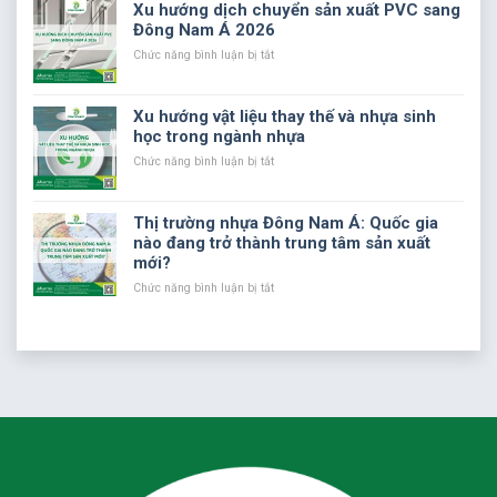
PVC
trong
sao
Xu hướng dịch chuyển sản xuất PVC sang
sản
nếu
Đông Nam Á 2026
xuất?
sản
phẩm
ở
Chức năng bình luận bị tắt
nhựa
Xu
PVC
hướng
không
dịch
Xu hướng vật liệu thay thế và nhựa sinh
được
chuyển
học trong ngành nhựa
bổ
sản
sung
xuất
ở
Chức năng bình luận bị tắt
các
PVC
Xu
chất
sang
hướng
phụ
Đông
vật
Thị trường nhựa Đông Nam Á: Quốc gia
gia?
Nam
liệu
nào đang trở thành trung tâm sản xuất
Á
thay
mới?
2026
thế
và
ở
Chức năng bình luận bị tắt
nhựa
Thị
sinh
trường
học
nhựa
trong
Đông
ngành
Nam
nhựa
Á:
Quốc
gia
nào
đang
trở