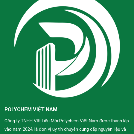
thành
trung
tâm
sản
xuất
mới?
POLYCHEM VIỆT NAM
Công ty TNHH Vật Liệu Mới Polychem Việt Nam được thành lập
vào năm 2024, là đơn vị uy tín chuyên cung cấp nguyên liệu và