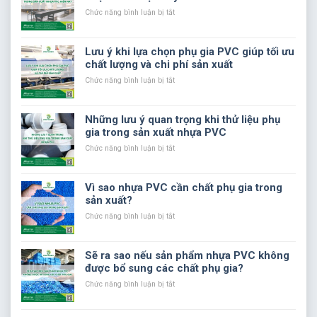
nhựa
Ảnh
Hưởng
ở
Chức năng bình luận bị tắt
Đến
Các
Chất
tiêu
Lượng
chuẩn
Lưu ý khi lựa chọn phụ gia PVC giúp tối ưu
Sản
chất
chất lượng và chi phí sản xuất
Phẩm
lượng
Nhựa
trong
ở
Chức năng bình luận bị tắt
Trong
sản
Lưu
Sản
xuất
ý
Xuất
nhựa
khi
Những lưu ý quan trọng khi thử liệu phụ
PVC
lựa
gia trong sản xuất nhựa PVC
hiện
chọn
nay
phụ
ở
Chức năng bình luận bị tắt
gia
Những
PVC
lưu
giúp
ý
Vì sao nhựa PVC cần chất phụ gia trong
tối
quan
sản xuất?
ưu
trọng
chất
khi
ở
Chức năng bình luận bị tắt
lượng
thử
Vì
và
liệu
sao
chi
phụ
nhựa
Sẽ ra sao nếu sản phẩm nhựa PVC không
phí
gia
PVC
được bổ sung các chất phụ gia?
sản
trong
cần
xuất
sản
chất
ở
Chức năng bình luận bị tắt
xuất
phụ
Sẽ
nhựa
gia
ra