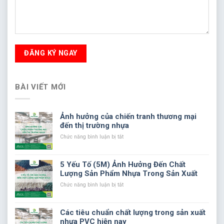
BÀI VIẾT MỚI
Ảnh hưởng của chiến tranh thương mại
đến thị trường nhựa
ở
Chức năng bình luận bị tắt
Ảnh
hưởng
của
5 Yếu Tố (5M) Ảnh Hưởng Đến Chất
chiến
Lượng Sản Phẩm Nhựa Trong Sản Xuất
tranh
thương
ở
Chức năng bình luận bị tắt
mại
5
đến
Yếu
thị
Tố
Các tiêu chuẩn chất lượng trong sản xuất
trường
(5M)
nhựa PVC hiện nay