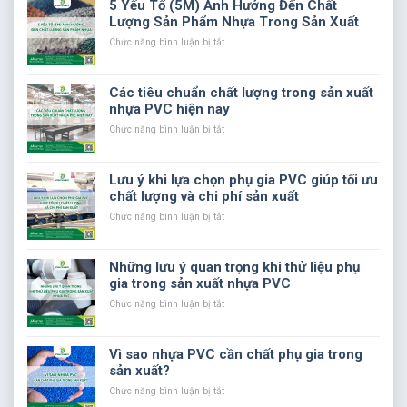
5 Yếu Tố (5M) Ảnh Hưởng Đến Chất
chiến
Lượng Sản Phẩm Nhựa Trong Sản Xuất
tranh
thương
ở
Chức năng bình luận bị tắt
mại
5
đến
Yếu
thị
Tố
Các tiêu chuẩn chất lượng trong sản xuất
trường
(5M)
nhựa PVC hiện nay
nhựa
Ảnh
Hưởng
ở
Chức năng bình luận bị tắt
Đến
Các
Chất
tiêu
Lượng
chuẩn
Lưu ý khi lựa chọn phụ gia PVC giúp tối ưu
Sản
chất
chất lượng và chi phí sản xuất
Phẩm
lượng
Nhựa
trong
ở
Chức năng bình luận bị tắt
Trong
sản
Lưu
Sản
xuất
ý
Xuất
nhựa
khi
Những lưu ý quan trọng khi thử liệu phụ
PVC
lựa
gia trong sản xuất nhựa PVC
hiện
chọn
nay
phụ
ở
Chức năng bình luận bị tắt
gia
Những
PVC
lưu
giúp
ý
Vì sao nhựa PVC cần chất phụ gia trong
tối
quan
sản xuất?
ưu
trọng
chất
khi
ở
Chức năng bình luận bị tắt
lượng
thử
Vì