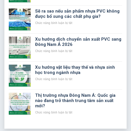
và
liệu
sao
chi
phụ
nhựa
Sẽ ra sao nếu sản phẩm nhựa PVC không
phí
gia
PVC
được bổ sung các chất phụ gia?
sản
trong
cần
xuất
sản
chất
ở
Chức năng bình luận bị tắt
xuất
phụ
Sẽ
nhựa
gia
ra
PVC
trong
sao
Xu hướng dịch chuyển sản xuất PVC sang
sản
nếu
Đông Nam Á 2026
xuất?
sản
phẩm
ở
Chức năng bình luận bị tắt
nhựa
Xu
PVC
hướng
không
dịch
Xu hướng vật liệu thay thế và nhựa sinh
được
chuyển
học trong ngành nhựa
bổ
sản
sung
xuất
ở
Chức năng bình luận bị tắt
các
PVC
Xu
chất
sang
hướng
phụ
Đông
vật
Thị trường nhựa Đông Nam Á: Quốc gia
gia?
Nam
liệu
nào đang trở thành trung tâm sản xuất
Á
thay
mới?
2026
thế
và
ở
Chức năng bình luận bị tắt
nhựa
Thị
sinh
trường
học
nhựa
trong
Đông