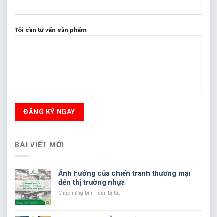
Tôi cần tư vấn sản phẩm
BÀI VIẾT MỚI
Ảnh hưởng của chiến tranh thương mại
đến thị trường nhựa
ở
Chức năng bình luận bị tắt
Ảnh
hưởng
của