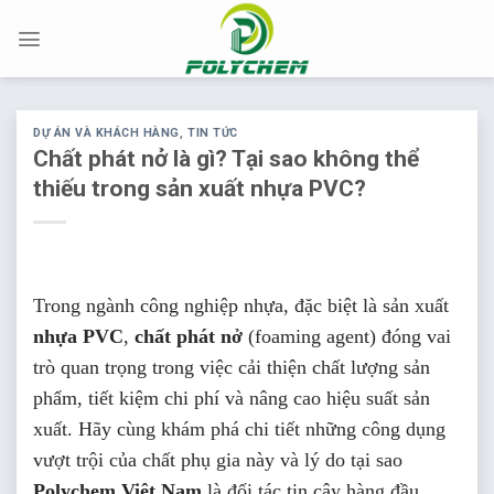
Chuyển
đến
nội
dung
DỰ ÁN VÀ KHÁCH HÀNG
,
TIN TỨC
Chất phát nở là gì? Tại sao không thể
thiếu trong sản xuất nhựa PVC?
Trong ngành công nghiệp nhựa, đặc biệt là sản xuất
nhựa PVC
,
chất phát nở
(foaming agent) đóng vai
trò quan trọng trong việc cải thiện chất lượng sản
phẩm, tiết kiệm chi phí và nâng cao hiệu suất sản
xuất. Hãy cùng khám phá chi tiết những công dụng
vượt trội của chất phụ gia này và lý do tại sao
Polychem Việt Nam
là đối tác tin cậy hàng đầu